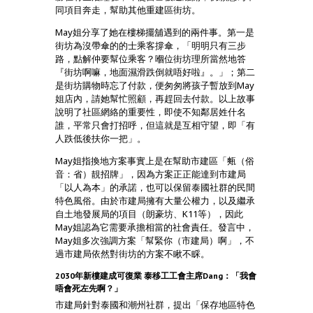
同項目奔走，幫助其他重建區街坊。
May姐分享了她在樓梯擺舖遇到的兩件事。第一是
街坊為沒帶傘的的士乘客撐傘，「明明只有三步
路，點解仲要幫位乘客？嗰位街坊理所當然地答
『街坊啊嘛，地面濕滑跌倒就唔好啦』。」；第二
是街坊購物時忘了付款，便匆匆將孩子暫放到May
姐店內，請她幫忙照顧，再趕回去付款。以上故事
說明了社區網絡的重要性，即使不知鄰居姓什名
誰，平常只會打招呼，但這就是互相守望，即「有
人跌低後扶你一把」。
May姐指換地方案事實上是在幫助市建區「㼽（俗
音：省）靚招牌」，因為方案正正能達到市建局
「以人為本」的承諾，也可以保留泰國社群的民間
特色風俗。由於市建局擁有大量公權力，以及繼承
自土地發展局的項目（朗豪坊、K11等），因此
May姐認為它需要承擔相當的社會責任。發言中，
May姐多次強調方案「幫緊你（市建局）啊」，不
過市建局依然對街坊的方案不瞅不睬。
2030年新樓建成可復業 泰移工工會主席Dang：「我會
唔會死左先啊？」
市建局針對泰國和潮州社群，提出「保存地區特色