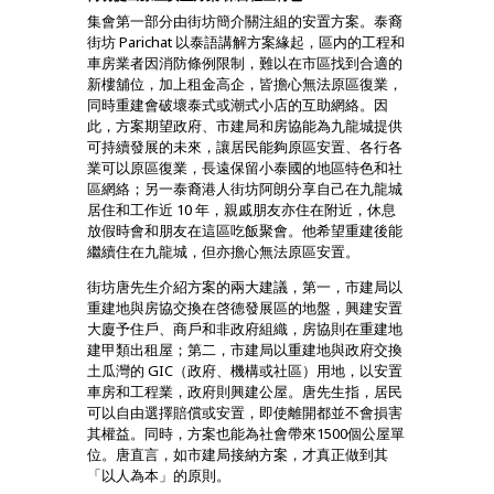
集會第一部分由街坊簡介關注組的安置方案。泰裔
街坊 Parichat 以泰語講解方案緣起，區内的工程和
車房業者因消防條例限制，難以在市區找到合適的
新樓舖位，加上租金高企，皆擔心無法原區復業，
同時重建會破壞泰式或潮式小店的互助網絡。因
此，方案期望政府、市建局和房協能為九龍城提供
可持續發展的未來，讓居民能夠原區安置、各行各
業可以原區復業，長遠保留小泰國的地區特色和社
區網絡；另一泰裔港人街坊阿朗分享自己在九龍城
居住和工作近 10 年，親戚朋友亦住在附近，休息
放假時會和朋友在這區吃飯聚會。他希望重建後能
繼續住在九龍城，但亦擔心無法原區安置。
街坊唐先生介紹方案的兩大建議，第一，市建局以
重建地與房協交換在啓德發展區的地盤，興建安置
大廈予住戶、商戶和非政府組織，房協則在重建地
建甲類出租屋；第二，市建局以重建地與政府交換
土瓜灣的 GIC（政府、機構或社區）用地，以安置
車房和工程業，政府則興建公屋。唐先生指，居民
可以自由選擇賠償或安置，即使離開都並不會損害
其權益。同時，方案也能為社會帶來1500個公屋單
位。唐直言，如市建局接納方案，才真正做到其
「以人為本」的原則。