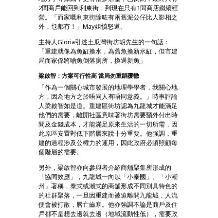
2間商戶能回到利東街，到現在只有1間商店繼續經
營。「而家嘅利東街除咗有兩舊泥公仔比人影相之
外，乜都冇！」May姐憤怒道。
主持人Gloria引述土瓜灣街坊胡先生的一句話：
「重建就像為魚缸換水，為舊魚換新水缸，但市建
局而家係將啲魚倒落廁所，換過新魚」
梁啟智：方案可行性高 當局勿重蹈覆轍
「作為一個關心城市發展的地理學學者，我關心地
方，因為地方之於唔同人有唔同意義。」時事評論
人梁啟智如是道。重建區街坊認為九龍城才能滿足
他們的需要，離開社區意味著街坊需要額外付出時
間及金錢成本，才能滿足原來生活的一切所需，因
此原區安置對低下階層來說十分重要。他強調，重
建的過程涉及公權力的運用，因此政府必須照顧每
個階層的需要。
另外，梁啟智亦向參與者介紹商舖聚集所形成的
「協同效應」，九龍城一向以「小泰國」、「小潮
州」著稱，泰式或潮式的商舖形成不同別具特色的
的社群聚落，一旦因重建而被迫離開九龍城，人流
便會被打散，唇亡齒寒。他亦強調不論是商戶及住
戶都不是想去邊就去邊（地域流動性低），需要政