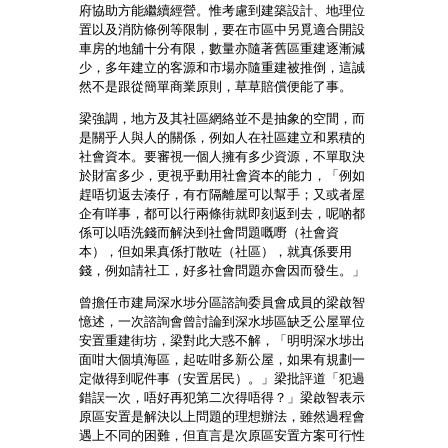
府協助方能繼續經營。惟考慮到建築設計、地理位
置以及消防條例等限制，要在市區中另覓適合開設
車房的地舖十分有限，數量亦隨著舊區重建逐漸減
少，多年建立的客源和市場亦隨重建被推倒，這誠
然不是跟從簡單商業原則，草草賠償便能了事。
梁強調，地方及其社區網絡並不是抽象的空間，而
是關乎人與人的關係，例如人在社區建立和累積的
社會資本。要審視一個人擁有多少資源，不單取決
於財富多少，更視乎動用社會資本的能力，「例如
趕唔切返去湊仔，有冇隔離屋可以幫手；又或者屋
企有咩事，都可以行兩條街就即刻返到去，呢啲都
係可以唔洗錢而解決到社會問題嘅嘢（社會資
本），但如果真係打散咗（社區），就真係要用
錢，例如請社工，好多社會問題亦會因而發生。」
曾擔任市建局深水埗分區諮詢委員會成員的梁啟智
憶述，一次諮詢會曾討論到深水埗區缺乏公屋單位
安置重建街坊，梁對此大惑不解，「明明深水埗出
面咁大個填海區，起咗咁多新公屋，如果有規劃一
定做得到呢件事（安置居民）。」梁批評道「犯過
錯誤一次，唔好再犯第二次得唔得？」梁啟智表示
原區安置是解決以上問題的理想辦法，雖然過程會
遇上不同的困難，但直言是次原區安置方案可行性