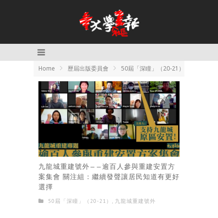
Home
歷屆出版委員會
50屆「深瞳」（20-21）
九龍城重建號外——逾百人參與重建安置方
案集會 關注組：繼續發聲讓居民知道有更好
選擇
50屆「深瞳」（20-21）
,
九龍城重建號外