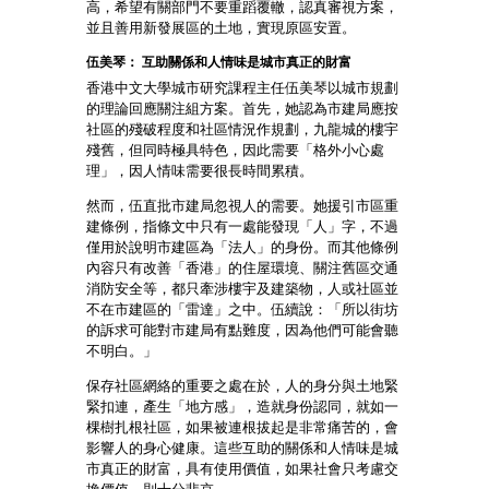
高，希望有關部門不要重蹈覆轍，認真審視方案，
並且善用新發展區的土地，實現原區安置。
伍美琴： 互助關係和人情味是城市真正的財富
香港中文大學城市研究課程主任伍美琴以城市規劃
的理論回應關注組方案。首先，她認為市建局應按
社區的殘破程度和社區情況作規劃，九龍城的樓宇
殘舊，但同時極具特色，因此需要「格外小心處
理」，因人情味需要很長時間累積。
然而，伍直批市建局忽視人的需要。她援引市區重
建條例，指條文中只有一處能發現「人」字，不過
僅用於說明市建區為「法人」的身份。而其他條例
內容只有改善「香港」的住屋環境、關注舊區交通
消防安全等，都只牽涉樓宇及建築物，人或社區並
不在市建區的「雷達」之中。伍續說：「所以街坊
的訴求可能對市建局有點難度，因為他們可能會聽
不明白。」
保存社區網絡的重要之處在於，人的身分與土地緊
緊扣連，產生「地方感」，造就身份認同，就如一
棵樹扎根社區，如果被連根拔起是非常痛苦的，會
影響人的身心健康。這些互助的關係和人情味是城
市真正的財富，具有使用價值，如果社會只考慮交