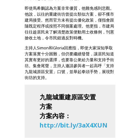
即使馬希鵬認為方案非常優質，他難免感到悲觀。
他說，以往的重建街坊曾提出類似方案，卻不獲市
建局接受。然而官方未有提出優化政策，僅指會跟
隨既定程序或按照不同個案處理。他更指，市建局
往往趁居民未了解清楚政策便動用土收條例，刊憲
搶收土地，令市民錯過反對時機。
主持人Simon和Gloria回應指，即使大家深知爭取
方案落實十分困難，但仍要繼續發聲，讓居民知道
其實有更好的選擇，也要靠公衆給力量和支持予街
坊。集會尾聲，主持人邀請參與者一起高呼「支持
九龍城原區安置」口號，並舉起拳頭手勢，展現對
街坊的支持。
九龍城重建原區安置
方案
方案內容：
http://bit.ly/3aX4XUN