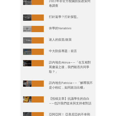
2022年非官方校園防疫政策問
卷調查
打針返學？打針探監。
休學的Variables
迷人的疫苗/政策
中大防疫專題：前言
訪内地生Akirua——「在互相對
罵傻逼之後，我們能否共同爭
取？」
訪内地生Patricia——「解釋我不
是小粉紅，如同政治出櫃」
【投稿文章】抗議學生的自白
——也許我們從未與支持者對話
亞阿亞阿！ 亞美尼亞的不幸和