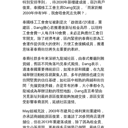
特別安排準則」，待2030年新樓建成後，容許商戶
復業。泰國移工工會主席Dang笑說，「而家距離
2030年仲有9年，我會唔會死左先啊？」
泰國移工工會會址被劃是次「啟德道/沙浦道」重
建區，Dang擔心若搬遷後新址租金高昂，以現時
工會會費一人每月$10會費，未必足夠應付工會日
常開支。除了經濟考慮，區內緊密的泰裔社群為工
會運作提供很大的便利，方便工會接觸成員，搬遷
意味著泰裔街坊將失去重要的牽絆。
泰裔社群多年來深耕九龍城社區，由泰式餐廳到雜
貨鋪，舊區不同角落均見泰式風情。Dang表示，
適逢泰國重要傳統節日，如潑水節和國慶，在九龍
城舉辦活動較容易聚集人群。多年的關係也建立街
坊間堅實的信任基礎，如社區中相熟的商鋪和街坊
間「先攞貨後畀錢」亦是常有的事，大小事都令九
龍城成為舉辦活動的理想地點，Dang直言希望由
另覓新址到最終原區復業能夠無縫交接，原區安置
受影響泰裔居民，延續社區溫情。
May姐補充說，2003年市建局公佈利東街重建時，
亦承諾商鋪能原區復業，並邀請了20多間商店選擇
舖位，但在2013年重建落成後，除了因為租金貴、
地方小等原因，更有很多店舖早已倒閉，最終只有