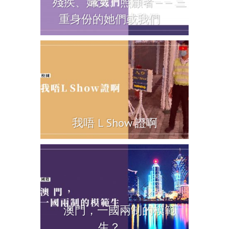
殘疾、婦女、照顧者—— 三
重身份的她們或我們
我唔 L Show 證啊
澳門，一國兩制的模範
生？