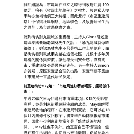
關注組認為，市建局在成立之時得到政府注資 100
億元、擁有《收回土地條例》之權力、興建私人樓
宇時亦免補地價三大特權，因此釐行《市區重建策
略》中保留社區網絡、地區特色，及改善居民生活
之原則，為市建局應盡之責。
聽到街坊對九龍城的重視後，主持人Gloria引述重
建區泰國餐廳老闆林先生的話：「喺九龍城就做咩
都得！」她認為林先生不只是指工作上的便利，而
是街坊看到親戚朋友都在這個社區，扎根十多年所
建構的關係與習慣，讓他感受到安全感，沒有拘
束，重建無疑令居民感到迷茫。另一主持人Simon
亦質疑，原區安置是合理的出路，安置問題不應該
由市建局一言堂代居民決定。
前重建街坊May姐：「市建局連好嘢都唔要，擺明係仆
街！」
年過70歲的May姐是利東街重建項目K15的受影響
商戶，亦是利東街重建關注組的成員。May姐解釋
市建局收地的程序：在市建局刊憲後，它可以在18
個月內無條件收回樓宇，將業權自動轉讓帳給市建
局。因此不少利東街坊當年是「黯然落淚地離
開」，May姐也不例外。她直言自己不懂理論，但
勝在有生活經驗，即使自己被迫離開，仍願意為不