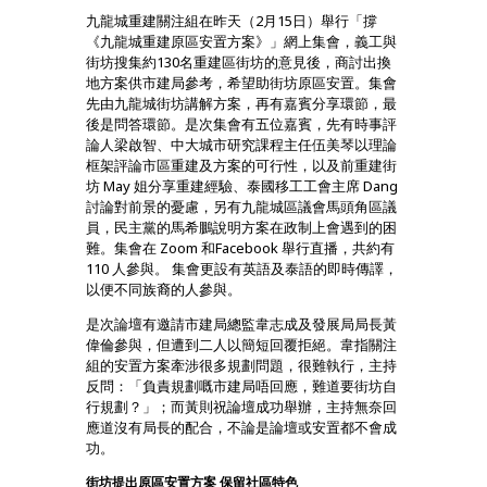
九龍城重建關注組在昨天（2月15日）舉行「撐
《九龍城重建原區安置方案》」網上集會，義工與
街坊搜集約130名重建區街坊的意見後，商討出換
地方案供市建局參考，希望助街坊原區安置。集會
先由九龍城街坊講解方案，再有嘉賓分享環節，最
後是問答環節。是次集會有五位嘉賓，先有時事評
論人梁啟智、中大城市研究課程主任伍美琴以理論
框架評論市區重建及方案的可行性，以及前重建街
坊 May 姐分享重建經驗、泰國移工工會主席 Dang
討論對前景的憂慮，另有九龍城區議會馬頭角區議
員，民主黨的馬希鵬說明方案在政制上會遇到的困
難。集會在 Zoom 和Facebook 舉行直播，共約有
110 人參與。 集會更設有英語及泰語的即時傳譯，
以便不同族裔的人參與。
是次論壇有邀請市建局總監韋志成及發展局局長黃
偉倫參與，但遭到二人以簡短回覆拒絕。韋指關注
組的安置方案牽涉很多規劃問題，很難執行，主持
反問：「負責規劃嘅市建局唔回應，難道要街坊自
行規劃？」；而黃則祝論壇成功舉辦，主持無奈回
應道沒有局長的配合，不論是論壇或安置都不會成
功。
街坊提出原區安置方案 保留社區特色