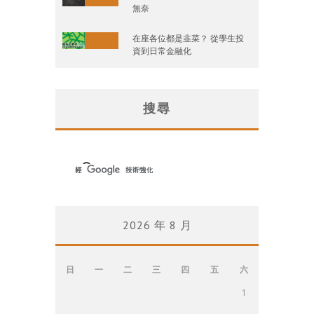
無奈
在座各位都是韭菜？ 從學生投
資到日常金融化
搜尋
2026 年 8 月
日
一
二
三
四
五
六
1