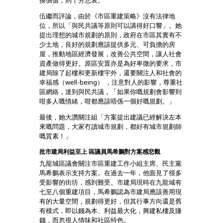
換價值，則十分悲哀。
伍繼而評論，由於《市區重建策略》沒有法律地
位，所以「與民共議等原則可以講得好口響」。她
提出理想的城市規劃的原則，政府在市區其實有不
少土地，良好的規劃應該提供多元、可負擔的房
屋，推動地區經濟發展，改善公共空間，讓人社會
資產做得更好。原區安置亦是為好卑微的要求，市
建局除了起樓和更新樓宇外，還要關注人和社會的
幸福感（well-being） ，注意對人的影響，尊重社
區網絡，達到與民共議，「如果你嘅規劃會影響到
咁多人嘅情緒，咁都應該唔係一個好嘅規劃。」
最後，她大讚關注組「方案提出建議已經解決左本
來嘅問題，大家冇讀城市規劃，都好有城市規劃師
嘅質素！」
批市建局利益至上 區議員馬希鵬對方案感悲觀
九龍城區議會關注市區重建工作小組主席、民主黨
馬希鵬表示支持方案。在過去一年，他面見了很多
受影響的街坊，感到難受。市建局現時在九龍城有
七至八個重建項目，馬希鵬認為市建局應該善用現
有的大量空間，規劃得更好，但其行事方向還是舊
有模式，即以錢為本、利益最大化，興建私樓及賺
錢，而忽視人情味和社區特色。