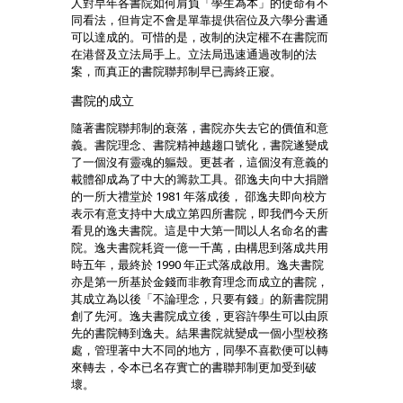
人對早年各書院如何肩負「學生為本」的使命有不
同看法，但肯定不會是單靠提供宿位及六學分書通
可以達成的。可惜的是，改制的決定權不在書院而
在港督及立法局手上。立法局迅速通過改制的法
案，而真正的書院聯邦制早已壽終正寢。
書院的成立
隨著書院聯邦制的衰落，書院亦失去它的價值和意
義。書院理念、書院精神越趨口號化，書院遂變成
了一個沒有靈魂的軀殼。更甚者，這個沒有意義的
載體卻成為了中大的籌款工具。邵逸夫向中大捐贈
的一所大禮堂於 1981 年落成後， 邵逸夫即向校方
表示有意支持中大成立第四所書院，即我們今天所
看見的逸夫書院。這是中大第一間以人名命名的書
院。逸夫書院耗資一億一千萬，由構思到落成共用
時五年，最終於 1990 年正式落成啟用。逸夫書院
亦是第一所基於金錢而非教育理念而成立的書院，
其成立為以後「不論理念，只要有錢」的新書院開
創了先河。逸夫書院成立後，更容許學生可以由原
先的書院轉到逸夫。結果書院就變成一個小型校務
處，管理著中大不同的地方，同學不喜歡便可以轉
來轉去，令本已名存實亡的書聯邦制更加受到破
壞。