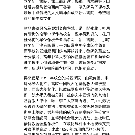
立的新亞書院。如上面所述，錢穆、唐君毅等人因
逃避共產黨管治而南下香港，一眾先師為了保存及
發展中國傳統的人文精神而成立新亞書院，希望繼
續弘揚中國文化。
新亞書院原名為亞洲文商學院，是一間夜校，租用
偉晴街的南華中學作為校舍，翌年得到資助，租用
桂林街的單位作校舍並易名為「新亞書院」。那時
候的新亞沒有職員，一切日常事務全由師生負責，
而學校的營運經費則多為募捐得來，教師的薪金也
十分微薄。當年耶魯大學的雅禮協會曾打算向新亞
伸出援手，但錢穆先生擔心新亞書院會受耶魯左
右，所以即使書院面對財困，也拒絕資助。
再來便是 1951 年成立的崇基學院，由歐偉國、李
應林等人創立。當時中國境內的基督教大學被整
頓，面臨去基督化。以歐偉國所在的聖約翰大學為
例，該大學先後被分割，並併入中國境內的其他非
基督教大學中，歐、李二人南遷香港。二人到港後
有復辦大學的想法，並與香港聖公會等教會團體籌
辦專上學院。崇基學院的成立得到當時的聖公會何
明華會督認同，並得到教會龐大的資助。創校時已
借得教會會堂作校舍，在取得馬料水土地後獲英美
教會團體資助，建成 1956 年啟用的馬料水校園。