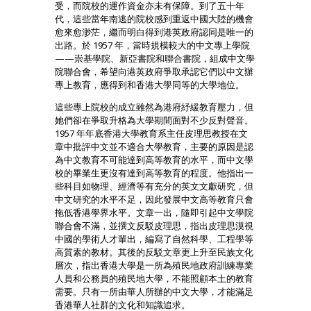
受，而院校的運作資金亦未有保障。到了五十年
代，這些當年南逃的院校感到重返中國大陸的機會
愈來愈渺茫，繼而明白得到港英政府認同是唯一的
出路。於 1957 年，當時規模較大的中文專上學院
——崇基學院、新亞書院和聯合書院，組成中文學
院聯合會，希望向港英政府爭取承認它們以中文辦
專上教育，應得到和香港大學同等的大學地位。
這些專上院校的成立雖然為港府紓緩教育壓力，但
她們卻在爭取升格為大學期間面對不少反對聲音。
1957 年年底香港大學教育系主任皮理思教授在文
章中批評中文並不適合大學教育，主要的原因是認
為中文教育不可能達到高等教育的水平，而中文學
校的畢業生更沒有達到高等教育的程度。他指出一
些科目如物理、經濟等有充分的英文文獻研究，但
中文研究的水平不足，因此發展中文高等教育只會
拖低香港學界水平。文章一出，隨即引起中文學院
聯合會不滿，並撰文反駁皮理思，指出皮理思漠視
中國的學術人才輩出，編寫了自然科學、工程學等
高質素的教材。其後的反駁文章更上升至民族文化
層次，指出香港大學是一所為殖民地政府訓練專業
人員和公務員的殖民地大學，不能照顧本土的教育
需要。只有一所由華人所辦的中文大學，才能滿足
香港華人社群的文化和知識追求。