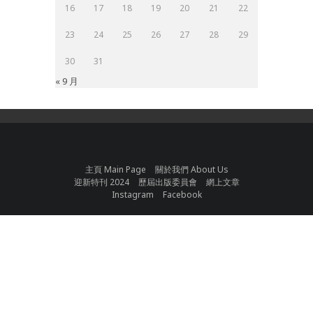
16
17
18
19
20
21
22
23
24
25
26
27
28
29
30
31
« 9 月
主頁 Main Page
關於我們 About Us
迎新特刊 2024
歷屆出版委員會
網上文章
Instagram
Facebook