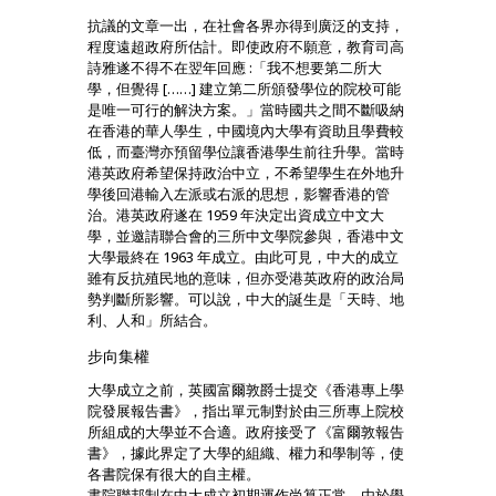
抗議的文章一出，在社會各界亦得到廣泛的支持，
程度遠超政府所估計。即使政府不願意，教育司高
詩雅遂不得不在翌年回應 :「我不想要第二所大
學，但覺得 [……] 建立第二所頒發學位的院校可能
是唯一可行的解決方案。」當時國共之間不斷吸納
在香港的華人學生，中國境內大學有資助且學費較
低，而臺灣亦預留學位讓香港學生前往升學。當時
港英政府希望保持政治中立，不希望學生在外地升
學後回港輸入左派或右派的思想，影響香港的管
治。港英政府遂在 1959 年決定出資成立中文大
學，並邀請聯合會的三所中文學院參與，香港中文
大學最終在 1963 年成立。由此可見，中大的成立
雖有反抗殖民地的意味，但亦受港英政府的政治局
勢判斷所影響。可以說，中大的誕生是「天時、地
利、人和」所結合。
步向集權
大學成立之前，英國富爾敦爵士提交《香港專上學
院發展報告書》，指出單元制對於由三所專上院校
所組成的大學並不合適。政府接受了《富爾敦報告
書》，據此界定了大學的組織、權力和學制等，使
各書院保有很大的自主權。
書院聯邦制在中大成立初期運作尚算正常。由於學