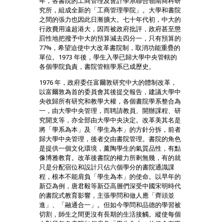
年，各書院的工商管理及會計學系聯合嶺南商科研
究所，組成全新的「工商管理學院」。大學和書院
之間的張力也因此日漸擴大。七十年代初，中大的
行政費用遠超港大，因而被政府批評，政府甚至懲
罰性地把撥予中大的預算減去四分一，只有預算的
77%，希望迫使中大改革書院制，取消功能重疊的
單位。1973 年後，學生入學已歸大學中央管轄的
各個學院負責，書院管轄學系已成歷史。
1976 年，政府委任富爾敦研究中大的體制改革，
以富爾敦為首的委員會其後提交報告，建議大學中
央收歸所有研究和教學大權，各個書院學系整合為
一，由大學中央管理，而聘請教員、開辦課程、研
究開支等，亦全部由大學中央決定。改革美其名是
將「學系為本」及「學生為本」的方針分拆，前者
歸大學中央管理，後者交由書院管理。書院的角色
是提供一個文化環境，薰陶學生的氣質品性，有點
像博雅教育。改革後書院的權力所剩無幾，有的就
只是分配宿位和設計只佔六個學分的書院通識課
程，根本不能肩負「學生為本」的使命。以早年的
新亞為例，唐君毅等新亞高層們深受中國宋明時代
的書院式教育影響，主張學問和做人應「齊頭並
進」、「融通合一」。但如今學問和品德的學習被
切割，師生之間更沒有長期的生活接觸。縱使每個