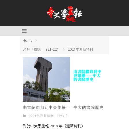
Home
51屆「風鳴」（21-22）
2021年迎新特刊
由書院聯邦到中央集權——中大的書院歷史
2021年迎新特刊
,
【校史】
刊於中大學生報 2019 年《迎新特刊》