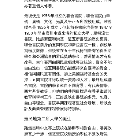
崇基學院希望學生可以獲取中西方面的知識，同時
亦著重個人修養。
最後便是 1956 年成立的聯合書院，聯合書院由華
僑、廣橋、文化、光夏及平正五所院校組成。雖說
聯合是 1956 年成立，但其前身書院均是在 1947 至
1950 年間由廣州南遷來港的私立大學，屬稱流亡
書院。比起新亞和崇基，這五所書院的歷史更長。
聯合書院前身的五間學院和新亞書院一樣，創校早
期極度艱難，但後來在五十年代得到臺灣的孫氏助
學金和亞洲協會的孟氏獎助學金，營運情況才有所
改善。當年臺灣由國民黨獨裁專政統治，資金不能
自由進出，但五間書院仍能獲得來自臺灣的資金，
相信與國民黨有關係。加上美國福特基金會的支
持，五間書院才得以統一資源和人才，最終組成聯
合書院。書院的學者來自不同背景，有代表儒學、
西方基督教等，但他們的共同目標是在香港繼續其
教育與學術工作，正好反映出書院的多元、包容、
自由等理念。書院早期課程著重社會發展，所以會
計及商業管理課程發展得特別早。
殖民地第二所大學的誕生
雖然當時中文專上院校在港辦學相對自由，港英政
府甚少干涉，但這些院校頒授的學位不獲政府認