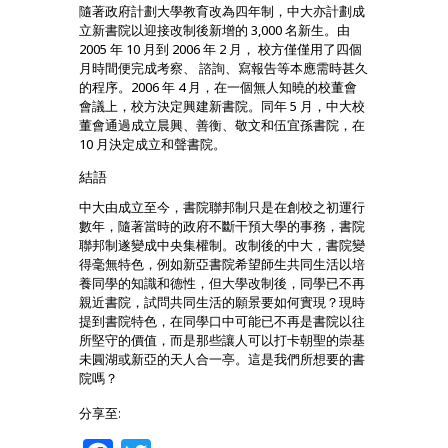
隨著政府計劃大學教育改為四年制，中大亦計劃成
立新書院以迎接改制後新增的 3,000 名新生。由
2005 年 10 月到 2006 年 2 月， 校方僅僅用了四個
月時間便完成考察、 諮詢、寫報告等本應需時甚久
的程序。2006 年 4 月，在一個無人知曉的校董會
會議上，校方決定興建新書院。同年 5 月，中大校
董會通過成立晨興、善衡、敬文和伍宜孫書院，在
10 月決定成立和聲書院。
結語
中大由成立至今，書院聯邦制只是在創校之初運行
數年，隨著當時的政府不斷干預大學的事務，書院
聯邦制遂變成中央集權制。改制後的中大，書院變
得毫無特色，例如新亞書院希望師生共同生活以培
養同學的知識和德性，但大學改制後，同學已不再
親近書院，試問共同生活的願景要如何實現？現時
提到書院特色，在同學口中可能已不再是書院以往
所堅守的價值，而是那些讓人可以打卡朝聖的崇基
未圓湖或新亞的天人合一亭。這是我們所想要的書
院嗎？
分享至: