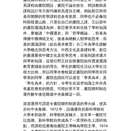
系課程由書院開設，書院不論在收生、聘請教師及
課程設計等方面均擁有高度自主權。例如新亞和崇
基所開辦的哲學課程也各有差異，同學也不必像現
時那樣通山跑，只需在自己的書院上課。又以當年
的書院通識課為例，新亞要求本科生除了學科知識
外，要修讀「中國通史」與「哲學概論」，前者為
傳播中國傳統文化，後者為暸解人類學術思考；崇
基的通識課程（綜合基本教育）分三年為學生講解
大學概念與思考方法、中西文化及基礎科學。新亞
的書通重視中國文化及哲學思考，崇基則講求通才
與學術知識，這個分野正好反映書院如何透過通識
教育實踐各自的理念。學生的書院生活佔大學生活
很大比例，所以同學亦會較親近書院的同學而非同
學系的同學，書院也因此可以達至「學系為本」及
「學生為本」的方針，令學生在追求知識之外亦具
有處世應有的態度。可惜好景不常，書院聯邦制在
運作數年後也難逃中央集權這一刧。
資源運用可謂是令書院聯邦制衰退的導火線，使其
步向中央集權。1972 年，設備優良的新科學館在
大學本部啟用，科學館耗資極大，並非單一書院可
以負擔。新科學館自然成為了一眾理科生上課的地
點，而課程也漸漸由書院主導轉為學院主導。1974