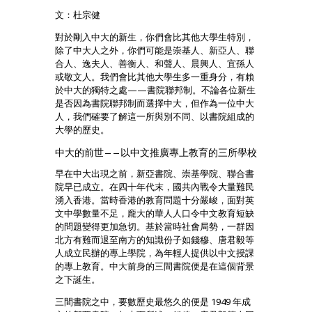
文：杜宗健
對於剛入中大的新生，你們會比其他大學生特別，
除了中大人之外，你們可能是崇基人、新亞人、聯
合人、逸夫人、善衡人、和聲人、晨興人、宜孫人
或敬文人。我們會比其他大學生多一重身分，有賴
於中大的獨特之處——書院聯邦制。不論各位新生
是否因為書院聯邦制而選擇中大，但作為一位中大
人，我們確要了解這一所與別不同、以書院組成的
大學的歷史。
中大的前世——以中文推廣專上教育的三所學校
早在中大出現之前，新亞書院、崇基學院、聯合書
院早已成立。在四十年代末，國共內戰令大量難民
湧入香港。當時香港的教育問題十分嚴峻，面對英
文中學數量不足，龐大的華人人口令中文教育短缺
的問題變得更加急切。基於當時社會局勢，一群因
北方有難而退至南方的知識份子如錢穆、唐君毅等
人成立民辦的專上學院，為年輕人提供以中文授課
的專上教育。中大前身的三間書院便是在這個背景
之下誕生。
三間書院之中，要數歷史最悠久的便是 1949 年成