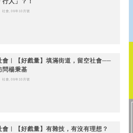
「行人」？！
社會
,
08年10月號
社會︳【好戲量】填滿街道，留空社會──
訪問楊秉基
社會
,
08年10月號
社會︳【好戲量】有雜技，有沒有理想？