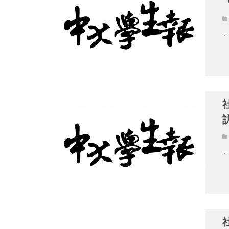
...
...