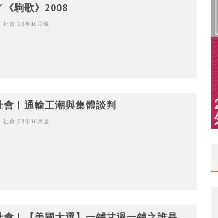
／《駒歌》2008
社會
,
08年10月號
社會︳通輸工潮與集體談判
社會
,
08年10月號
社會︳【美國大選】一鋪甘過一鋪之誰是