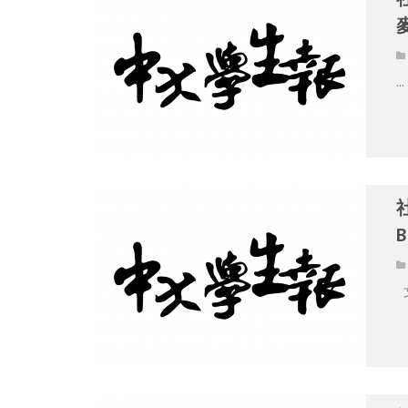
...
B
文