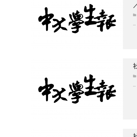
...
...