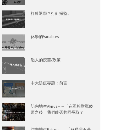
打針返學？打針探監。
休學的Variables
迷人的疫苗/政策
中大防疫專題：前言
訪内地生Akirua——「在互相對罵傻
逼之後，我們能否共同爭取？」
訪内地生Patricia——「解釋我不是