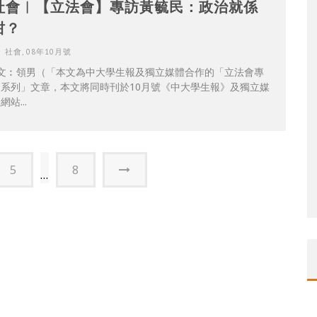
社會︳【立法會】專訪黃毓民：政治就係
咁？
社會
,
08年10月號
文︰領男（「本文為中大學生報及獨立媒體合作的「立法會專
題系列」文章，本文將同時刊於10月號《中大學生報》及獨立媒
網站...
5
8
...