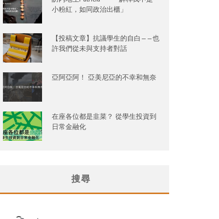
小粉紅，如同政治出櫃」
【投稿文章】抗議學生的自白——也
許我們從未與支持者對話
亞阿亞阿！ 亞美尼亞的不幸和無奈
在座各位都是韭菜？ 從學生投資到
日常金融化
搜尋