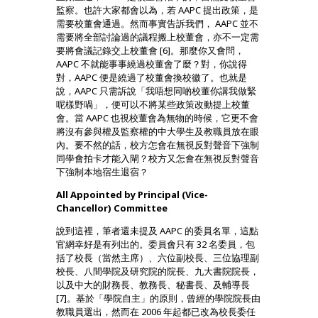
監察。也許大家都會以為，若 AAPC 提出政策，是
需要校董會通過。然而事實告訴我們， AAPC 並不
需要將全部討論過的議程搬上校董會，亦不一定需
要將會議記錄交上校董會 [6]。那麼你又會問，
AAPC 不就能事事繞過校董會了麼？對，你說得
對，AAPC 便是繞過了校董會換校徽了。也就是
說，AAPC 只需訴說「我唔想同啲校董你講我做緊
呢樣野喎」，便可以不將某些政策改動提上校董
會。當 AAPC 也視校董會為無物的時候，它更不會
將沒有參與權及監察權的中大學生及教職員放在眼
內。要不然的話，校方怎會在無視反對聲音下強制
同學會拍卡才能入閘？校方又怎會在無視反對聲音
下強制本地宿生退宿？
All Appointed by Principal (Vice-
Chancellor) Committee
說到這裡，筆者還未提及 AAPC 的委員名單，這點
官網幸好是有列出的。委員會只有 32 名委員，包
括了校長（當然主席）、六位副校長、三位協理副
校長、八間學院及研究院的院長、九大書院院長，
以及中大的財務長、教務長、秘書長、及輔導長
[7]。基於「學院自主」的原則，曾經的學院院長由
教職員選出，然而在 2006 年起都已改為校長委任