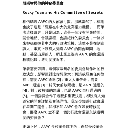
段崇智與他的神秘委員會
Rocky Tuan and His Committee of Secrets
相信聽過 AAPC 的人寥寥可數。那就當然了，標題
也說了這是「隱藏在中大的最高權力機構」，而筆
者這樣形容，只是因為，這是一個沒有開會時間、
開會地點、會議議程、會議紀錄的委員會，一路以
來卻穩穩握着中大的行政決策權。這並不是在刻意
誇大，事實上沒有人知道 AAPC 的開會時間、地
點，甚至出席的人，網上完全沒有 AAPC 的會議議
程或記錄，透明度接近零。
筆者需要強調，這個寂寂無名的委員會所作出的行
政決定，影響絕對比你想像大：聘請或罷免任何教
授，需要 AAPC 通過 [2]；重大人事任命，需要
AAPC 通過 [3]；於民女前放閘機，是 AAPC 通過的
[4]；對，改校徽的建議，也是 AAPC 自行通過的
[5]。一個委員會作了這麼多重要決定，卻沒有人知
道它的開會詳情及會議詳情。我至少知道行政會議
在星期二開會，我卻不知 AAPC 會在甚麼時候開
會，那麼 AAPC 豈不是一個比行政會議更欠缺透明
度的委員會？
正如上述，AAPC 是校董會轄下的，自然受校董會