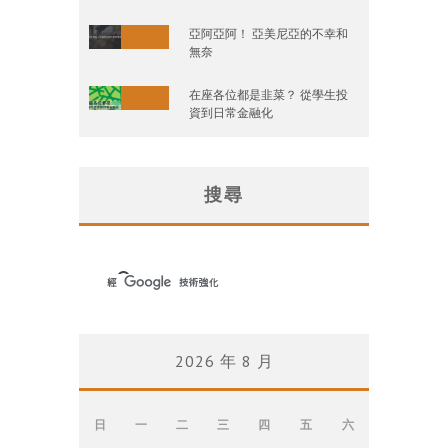
亞阿亞阿！ 亞美尼亞的不幸和
無奈
在座各位都是韭菜？ 從學生投
資到日常金融化
搜尋
2026 年 8 月
日
一
二
三
四
五
六