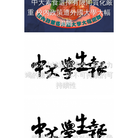
中大素食選擇有限同質化嚴
重 校內政策遭外國大學大幅
拋離
流水山城退宿回收：筋疲力
竭的搬運工，與不可持續的可
持續性
經過那些年，終於送別了段