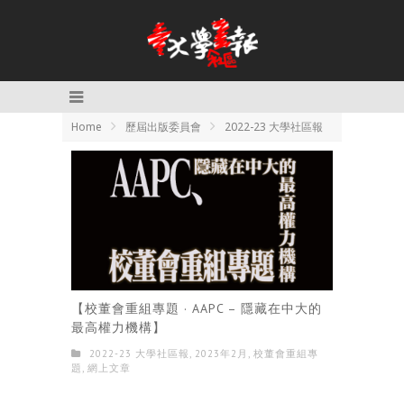
Home
歷屆出版委員會
2022-23 大學社區報
【校董會重組專題 · AAPC – 隱藏在中大的
最高權力機構】
2022-23 大學社區報
,
2023年2月
,
校董會重組專
題
,
網上文章