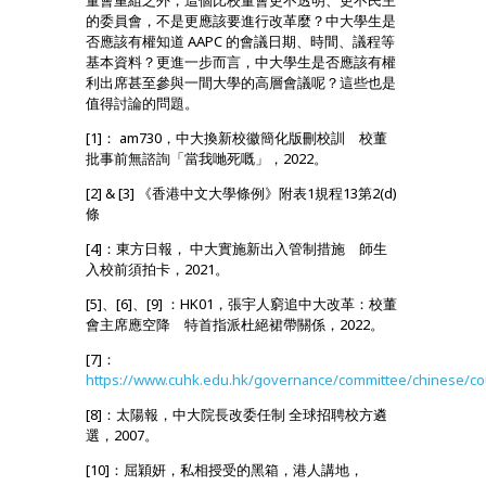
董會重組之外，這個比校董會更不透明、更不民主
的委員會，不是更應該要進行改革麼？中大學生是
否應該有權知道 AAPC 的會議日期、時間、議程等
基本資料？更進一步而言，中大學生是否應該有權
利出席甚至參與一間大學的高層會議呢？這些也是
值得討論的問題。
[1]： am730，中大換新校徽簡化版刪校訓 校董
批事前無諮詢「當我哋死嘅」，2022。
[2] & [3] 《香港中文大學條例》附表1規程13第2(d)
條
[4]：東方日報， 中大實施新出入管制措施 師生
入校前須拍卡，2021。
[5]、[6]、[9] ：HK01，張宇人窮追中大改革：校董
會主席應空降 特首指派杜絕裙帶關係，2022。
[7]：
https://www.cuhk.edu.hk/governance/committee/chinese/cou
[8]：太陽報，中大院長改委任制 全球招聘校方遴
選，2007。
[10]：屈穎妍，私相授受的黑箱，港人講地，