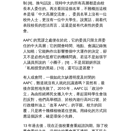
制 [8]。換句話說，現時中大的所有高層都是由校
長本人委任的。再次看回這個名單，不難概括這根
本是場「中大高層交流會」。委員名單上沒有一位
校外人士，更沒有一位中大學生。說實話，就着代
表段校長的想法而言，這還是挺有代表性的委員
會。
AAPC 的荒謬之處便在於此，它的委員只限主席委
任的中大高層；它的開會時間、地點、會議記錄無
人知曉；它能夠作出影響整個中大運作的決定，卻
又不是必然向監察它的機構問責。若這不是如張宇
人議員所說的「小圈子」[9] ，不是屈穎妍所說
「私相授受的黑箱」[10]，還可以是甚麼？
有人或會問，一個如此欠缺透明度及封閉的
AAPC，難道就沒有人就此抗議過嗎？當然有，最
後亦當然地失敗了。2010 年，AAPC 以「政治中
立」為由拒絕將民女搬入中大，牽起當時學生會強
烈反對，他們高舉標語、於校內遊行高叫口號、於
行政樓外油上「改革 AAPC」的字眼。校方的回
覆，只是將十幾棵植物遮住塗鴉。用綠化的方式回
應這個訴求，確是環保小先鋒。
13 年過去後，現在正值校董會重組諮詢期。除了校