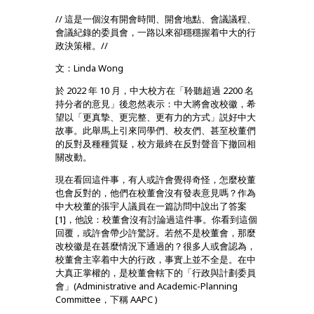
// 這是一個沒有開會時間、開會地點、會議議程、
會議紀錄的委員會，一路以來卻穩穩握着中大的行
政決策權。//
文：Linda Wong
於 2022 年 10 月，中大校方在「聆聽超過 2200 名
持分者的意見」後忽然表示：中大將會改校徽，希
望以「更真摯、更完整、更有力的方式」説好中大
故事。此舉馬上引來同學們、校友們、甚至校董們
的反對及種種質疑，校方最終在反對聲音下撤回相
關改動。
現在看回這件事，有人或許會覺得奇怪，怎麼校董
也會反對的，他們在校董會沒有發表意見嗎？作為
中大校董的張宇人議員在一篇訪問中說出了答案
[1]，他說：校董會沒有討論過這件事。你看到這個
回覆，或許會帶少許驚訝。若然不是校董會，那麼
改校徽是在甚麼情況下通過的？很多人或會認為，
校董會主宰着中大的行政，事實上並不全是。在中
大真正掌權的，是校董會轄下的「行政與計劃委員
會」(Administrative and Academic-Planning
Committee，下稱 AAPC )