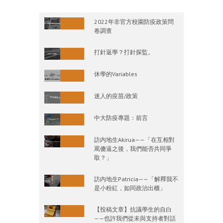
2022年非官方校園防疫政策問
卷調查
打針返學？打針探監。
休學的Variables
迷人的疫苗/政策
中大防疫專題：前言
訪内地生Akirua——「在互相對
罵傻逼之後，我們能否共同爭
取？」
訪内地生Patricia——「解釋我不
是小粉紅，如同政治出櫃」
【投稿文章】抗議學生的自白
——也許我們從未與支持者對話