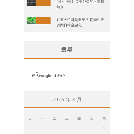
亞阿亞阿！ 亞美尼亞的不幸和
無奈
在座各位都是韭菜？ 從學生投
資到日常金融化
搜尋
2026 年 8 月
日
一
二
三
四
五
六
1