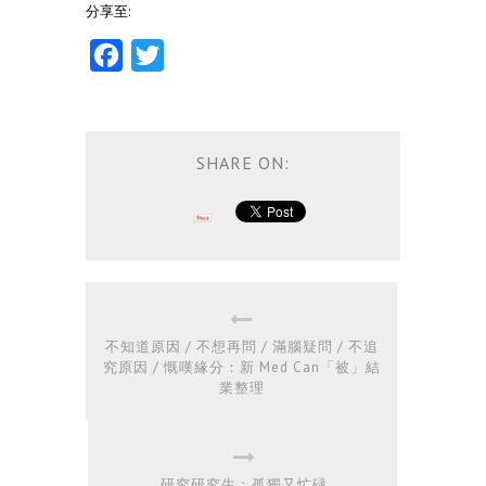
分享至:
Facebook
Twitter
SHARE ON:
不知道原因 / 不想再問 / 滿腦疑問 / 不追
究原因 / 慨嘆緣分：新 Med Can「被」結
業整理
研究研究生：孤獨又忙碌