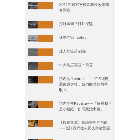
2022年非官方校園防疫政策問
卷調查
打針返學？打針探監。
休學的Variables
迷人的疫苗/政策
中大防疫專題：前言
訪内地生Akirua——「在互相對
罵傻逼之後，我們能否共同爭
取？」
訪内地生Patricia——「解釋我不
是小粉紅，如同政治出櫃」
【投稿文章】抗議學生的自白
——也許我們從未與支持者對話