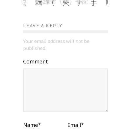
編輯（失）手記
LEAVE A REPLY
Your email address will not be
published.
Comment
Name
*
Email
*