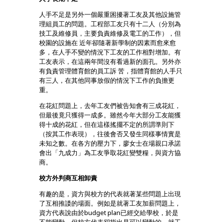
人手不足是另外一個嚴重困擾著工友及其他設施管
理組員工的問題。工程部工友只有十二人（分別為
技工及維修員，主要負責維修及電工的工作），但
校園的設施在 近年卻隨著新學制的因素而愈來愈
多，在人手不變的情況下工友的工作相對增加。有
工友表示，在這兩年間沒有看過新的面孔。另外亦
有負責管理體育館的員工訴 苦，指體育館的人手只
有三人，在其他同事放假的情況下工作的負擔更
重。
在花紅問題上，去年工友們被告知會有三成花紅，
但最後竟只獲得一成多。雖然今年大部分工友能獲
得十成的花紅，但在這樣搖擺不定的所謂準則下
（按其工作表現），往後會否又發生同樣事情實是
未知之數。在各方的壓力下，廖女士在場親口承諾
會出「九成力」為工友爭取花紅變雙糧，與資方協
商。
校方外判商互相卸責
有趣的是，資方與校方的代表就著某些問題上出現
了互相推諉的場面。例如是就著工友加薪問題上，
資方代表說由於budget plan已經交給學校，於是