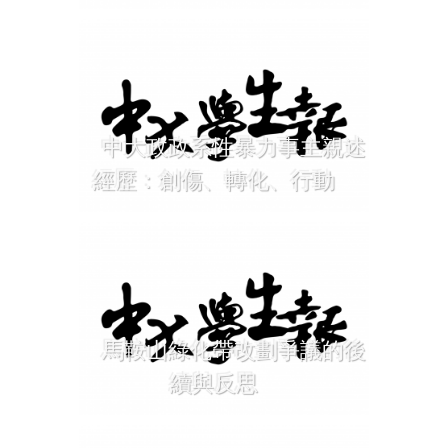
中大政政系性暴力事主親述
經歷：創傷、轉化、行動
馬鞍山綠化帶改劃爭議的後
續與反思