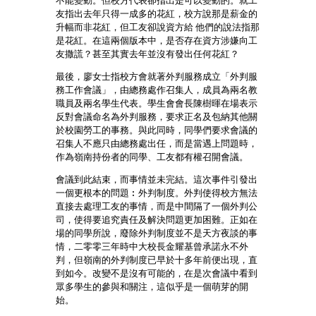
不能變動。但校方代表卻指出是可以變動的。就工
友指出去年只得一成多的花紅，校方說那是薪金的
升幅而非花紅，但工友卻說資方給 他們的說法指那
是花紅。在這兩個版本中，是否存在資方涉嫌向工
友撒謊？甚至其實去年並沒有發出任何花紅？
最後，廖女士指校方會就著外判服務成立「外判服
務工作會議」，由總務處作召集人，成員為兩名教
職員及兩名學生代表。學生會會長陳樹暉在場表示
反對會議命名為外判服務，要求正名及包納其他關
於校園勞工的事務。與此同時，同學們要求會議的
召集人不應只由總務處出任，而是當遇上問題時，
作為嶺南持份者的同學、工友都有權召開會議。
會議到此結束，而事情並未完結。這次事件引發出
一個更根本的問題︰外判制度。外判使得校方無法
直接去處理工友的事情，而是中間隔了一個外判公
司，使得要追究責任及解決問題更加困難。正如在
場的同學所說，廢除外判制度並不是天方夜談的事
情，二零零三年時中大校長金耀基曾承諾永不外
判，但嶺南的外判制度已早於十多年前便出現，直
到如今。改變不是沒有可能的，在是次會議中看到
眾多學生的參與和關注，這似乎是一個萌芽的開
始。