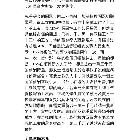
高級經理黃先生，卻不是有實際決定權的高層，由
此可見資方對於工友的態度。
就著薪金的問題，同工不同酬、加薪幅度問題明顯
嚴重。從工友的口中得知，有六十多歲工作了十三
年的工友，長期進行嚴惡性工作如通屎渠，但薪金
是低於市場的四成，只有九千。另一位同樣工作了
十三年的工友，他的薪金從入職到現在，升幅並沒
有超過50%。即使是設施管理組的文職人員也表
示，ISS檢視他們的薪水加幅是兩年一次，而非一
年一次，當中那一年的物價升幅被抹去。吊詭的卻
是，ISS在招聘新的人手時，卻是提出一萬三千元
的薪酬待遇。廖女士指這是由於近年很多設施服務
（如新宿舍）需要更多的人手，所以需要以一個更
高的薪酬來吸引人。另外，在場的工友指出曾招聘
回來沒有電工牌的新人，薪金竟比擁有電工牌且年
資較深的工友高。在場的學生質問了校方及資方一
條非常簡單卻又突出其矛盾的問題，若果現在的工
友集體辭職，而需要重新以一萬三千元聘請一批新
的工友，當中涉及的訓練時間及熟悉環境是額外的
成本，在這樣的情況下，為何校方及資方不能現在
就把工友的薪金提高至一萬三千元？以貼近市場的
價格。
人手長期不足