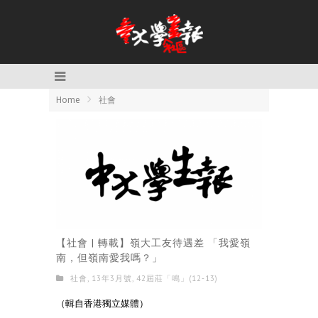
Home
社會
【社會 | 轉載】嶺大工友待遇差 「我愛嶺
南，但嶺南愛我嗎？」
社會
,
13年3月號
,
42屆莊「鳴」(12-13)
（輯自香港獨立媒體）