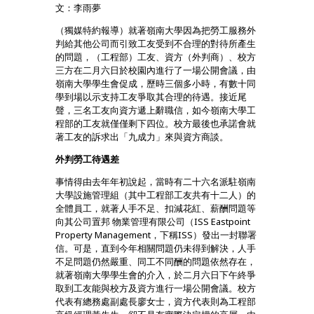
文：李雨夢
（獨媒特約報導）就著嶺南大學因為把勞工服務外
判給其他公司而引致工友受到不合理的對待所產生
的問題，（工程部）工友、資方（外判商）、校方
三方在二月六日於校園內進行了一場公開會議，由
嶺南大學學生會促成，歷時三個多小時，有數十同
學到場以示支持工友爭取其合理的待遇。接近尾
聲，三名工友向資方遞上辭職信，如今嶺南大學工
程部的工友就僅僅剩下四位。校方最後也承諾會就
著工友的訴求出「九成力」來與資方商談。
外判勞工待遇差
事情得由去年年初說起，當時有二十六名派駐嶺南
大學設施管理組（其中工程部工友共有十二人）的
全體員工，就著人手不足、扣減花紅、薪酬問題等
向其公司置邦 物業管理有限公司（ISS Eastpoint
Property Management，下稱ISS）發出一封聯署
信。可是，直到今年相關問題仍未得到解決，人手
不足問題仍然嚴重、同工不同酬的問題依然存在，
就著嶺南大學學生會的介入，於二月六日下午終爭
取到工友能與校方及資方進行一場公開會議。校方
代表有總務處副處長廖女士，資方代表則為工程部