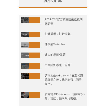
其他文章
2022年非官方校園防疫政策問
卷調查
打針返學？打針探監。
休學的Variables
迷人的疫苗/政策
中大防疫專題：前言
訪内地生Akirua——「在互相對
罵傻逼之後，我們能否共同爭
取？」
訪内地生Patricia——「解釋我不
是小粉紅，如同政治出櫃」