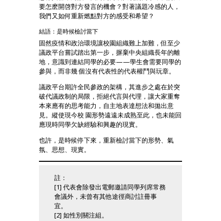
要怎麽開啓對方發言的機會？對著議題冷感的人，
我們又如何重新燃點對方的感受和希望？
結語：是時候檢討當下
固然疫情和政治環境讓校園組織難上加難，但至少
議政平台嘗試踏出第一步，摒棄中央組織長年的離
地，意識到連結同學的必要——學生會需要同學的
參與，而非幾 個沒有代表性的代表權鬥與玩章。
議政平台期許全民參政的架構，其進步之處在於突
破代議政制的局限，拒絕代言與代理，讓大家重奪
本來應有的思考能力，自主地表達想法和拋出意
見。縱使現今校 園形勢遠遠未成熟至此，也未能回
應現時同學欠缺經驗和興趣的現實。
也許，是時候停下來，重新檢討當下的形勢、氣
氛、思想、現實。
註：
[1] 代表會除發出電郵邀請同學列席常務
會議外，未曾有其他途徑商討註冊事
宜。
[2] 如性別關注組。