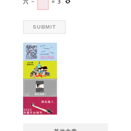
六
−
=
3