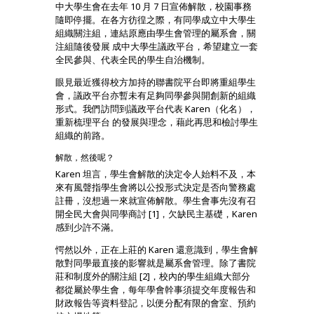
中大學生會在去年 10 月 7 日宣佈解散，校園事務
隨即停擺。在各方彷徨之際，有同學成立中大學生
組織關注組，連結原應由學生會管理的屬系會，關
注組隨後發展 成中大學生議政平台，希望建立一套
全民參與、代表全民的學生自治機制。
眼見最近獲得校方加持的聯書院平台即將重組學生
會，議政平台亦暫未有足夠同學參與開創新的組織
形式。我們訪問到議政平台代表 Karen（化名），
重新梳理平台 的發展與理念，藉此再思和檢討學生
組織的前路。
解散，然後呢？
Karen 坦言，學生會解散的決定令人始料不及，本
來有風聲指學生會將以公投形式決定是否向警務處
註冊，沒想過一來就宣佈解散。學生會事先沒有召
開全民大會與同學商討 [1]，欠缺民主基礎，Karen
感到少許不滿。
愕然以外，正在上莊的 Karen 還意識到，學生會解
散對同學最直接的影響就是屬系會管理。除了書院
莊和制度外的關注組 [2]，校內的學生組織大部分
都從屬於學生會，每年學會幹事須提交年度報告和
財政報告等資料登記，以便分配有限的會室、預約