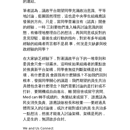
的連結。
筆者認為，議政平台期望同學充滿政治意識、平等
地討論，藍圖固然理想，這也是中央學生組織應該
發展的方向。只是，當同學普遍沒有（認真）開會
的經驗，一時 三刻要他們進入極具討論意識的狀
態，有條理地整理自己的想法，再與同意或反對的
意見辯駁，最後生成行動的指向，對於有多年組織
經驗的組織者而言都不是易 事，何況是欠缺參與校
政經驗的同學？
在大家缺乏經驗下，對著議政平台下的一堆章則和
委員會只會一頭霧水。這時候如果組織者的重點放
於推廣新平台架構，同學會無從判斷架構是好是
壞，有什麽委員 會跟我有什麽關係？不如我們回到
根本，發掘同學關心的議題：我們期望的員生共治
具體包含著什麽理念？我們需要討論的是打針或不
打針、要閘機或自由進出、離 開宿舍或留守房間、
Med can 轉手或續約、角樂結束或留下、誰應該為
民女消失負責、誰應該做校長和校董⋯⋯要經過具
體而深入的討論後，或許才能對虛幻的員 生共治多
一點想法，然後才能進入討論架構。架構是死的，
人是生的，無謂故步自封。
We and Us Connect