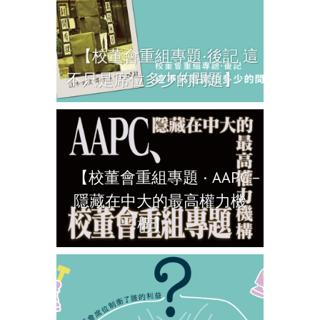
【校董會重組專題·後記 這
不只是席位多少的問題】
【校董會重組專題 · AAPC –
隱藏在中大的最高權力機
構】