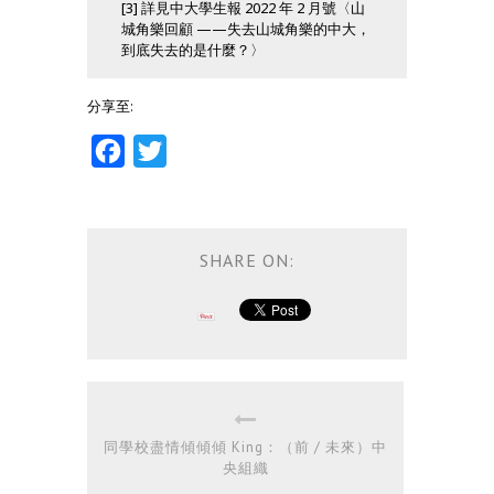
[3] 詳見中大學生報 2022 年 2 月號〈山
城角樂回顧 ——失去山城角樂的中大，
到底失去的是什麼？〉
分享至:
Facebook
Twitter
SHARE ON:
同學校盡情傾傾傾 King：（前 / 未來）中
央組織