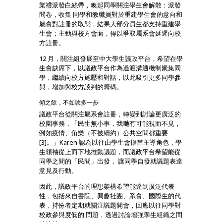
業禮派發白絲帶，喚起同學關注學生會解散；派發
問卷，收集 同學和教職員對於重建學生會的意向和
屬會對註冊的取態，結果大部分員生都支持重建學
生會；主動與校方會面，得以爭取屬系會延遲向校
方註冊。
12 月，關注組發展至中大學生議政平台，希望在學
生會缺席下，以議政平台作為過渡溝通機制聚集同
學，繼續向校方施壓和對話，以此吸引更多同學參
與，增加與校方談判的籌碼。
傾之餘，不如諗多一步
議政平台從關注屬系會註冊，轉變到討論更廣泛的
校園事務，「民生無小事，我哋冇可能視而不見，
例如疫情、角樂（不被續約）公共空間都重要
[3]。」Karen 認為以往由學生會擔當主導角色，學
生領袖從上而下地推動議題，而議政平台希望能從
同學之間的「民間」出發， 讓同學自發就議題表達
意見及行動。
因此，議政平台的理想架構希望能達到廣泛代表
性，包括來自書院、興趣社團、系會、國際生的代
表，持份者定期就關注議題開會，回應以往同學對
校政參與度低的 問題，透過討論增強學生組織之間