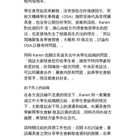
校內場地等。
學生會突如其來解散，沒有留低任何後續指引。而
校方機構學生事務處（OSA）隨即宣佈代為管理屬
系會，也沒有公開任何準則、規條和流程。Karen
對此感到不 安，擔心由校方代理會無視學生的想
法，也直接地失去了校園員生共治的理念，「所以
我哋聚集各學會開會，大概有 35 個左右，討論向
OSA 註冊有咩問題。」
同時 Karen 也關注長遠失去中央學生組織的問題，
「我諗大家唔會想冇咗學生會，雖然平時同學參與
程度好低，但我哋係一個共同體。中央莊有諗法，
可以同屬會合作；屬會內部有問題，如果學生會願
意幫手，情況都會好好多。」
由下而上的組織
在各方資訊極不流通的情況下，Karen 與一衆屬會
成立中大學生組織關注組，在學生會缺席的情況
下，主動發起由下而上的溝通和組織。向屬系會同
學解釋學生會解 散及註冊的資訊，同時共同向校方
施壓，希望校方儘早作出交代。
當時關注組的具體工作包括：召開 4 次討論會，邀
請屬系會之間分享學生會解散後遇到的困難；在畢