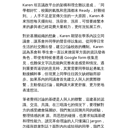
Karen 坦言議政平台的架構和理念難以達成，「同
學都好忙，校園的氣氛和意識都未 Ready，好難傾
到。」人手不足是宣傳欠佳的一大原因，Karen 本
來預想每天擺街站、洗宿舍、洗班，可惜要維繫本
來的參與者已經花費大量精力，更何況拓展工作。
對於基層組織的想象，Karen 期望在學系內設立同
議會，讓系會外同學的聲音得以集結。從同學日常
生活的社交圈出發，建立討論校政的機制。Karen
認為系會和 學生會一直以來擔當單方面的資訊發佈
角色，即使有時候會透過 Google form 收集意
見，也難保文字訊息能夠完整表達感受和情況。遇
到重要而逼切的意見時，其實需要同學鼓起勇氣主
動接觸幹事，但現實上同學往往因欠缺經驗而卻
步。如果系內的同議會首先建立人與人的實際聯
繫，主動發起討論，能夠讓大家更舒服、更方便地
表達想法。
筆者覺得討論的基礎是人與人的聯繫，這建基於認
識、交流、共識。在三唔識七的情況下，要理解對
方的感受總會隔層紗。我們無法回溯共同的經驗，
整理情感的來 源。而思想的碰撞，也要求知識基礎
和理性能力。讀完革命理論的人只懂滿口 Jargon，
怎樣與群衆對話？面對內向或怯弱的同學，我們又