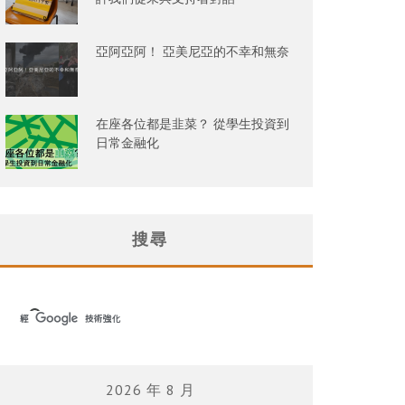
亞阿亞阿！ 亞美尼亞的不幸和無奈
在座各位都是韭菜？ 從學生投資到
日常金融化
搜尋
2026 年 8 月