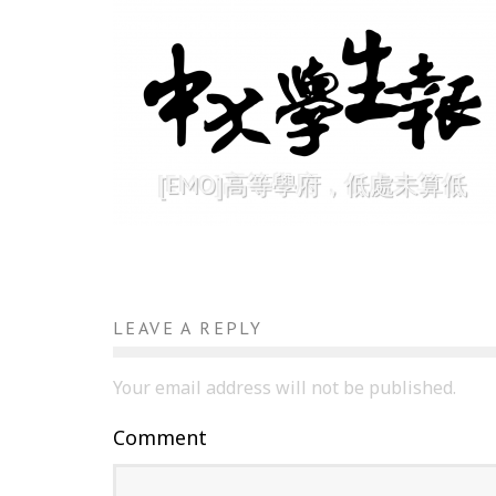
[EMO]高等學府，低處未算低
LEAVE A REPLY
Your email address will not be published.
Comment