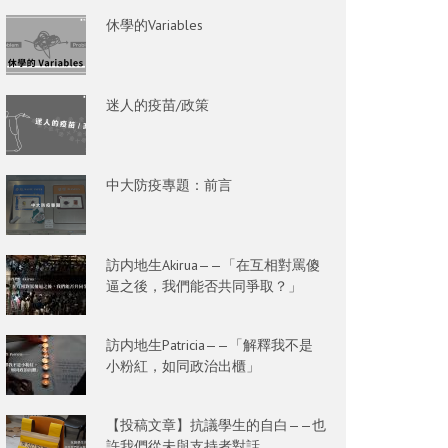
休學的Variables
迷人的疫苗/政策
中大防疫專題：前言
訪内地生Akirua——「在互相對罵傻
逼之後，我們能否共同爭取？」
訪内地生Patricia——「解釋我不是
小粉紅，如同政治出櫃」
【投稿文章】抗議學生的自白——也
許我們從未與支持者對話