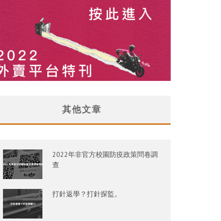
其他文章
2022年非官方校園防疫政策問卷調
查
打針返學？打針探監。