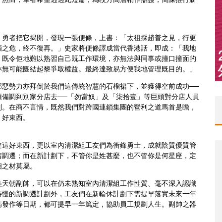
。勇者把它揭開，發現一張便條，上書：「太祖採趙普之見，行更
酒之危，終不復再。」史家將便條譯成當代香港話，即成：「我地
，既令佢地難以熟習自己既工作環境，亦無法與同事或撞口撞面的
亦無可能團結起黎爭取權益。最終達致易方便我地管理既目的。」
邪惡勢力亦拜倒於我們這傳統智慧的石榴裙下，並獲得空前成功──
預備調到別家分店去──「勿當奴」及「柒拾壹」等巨頭對分店人員
制。在商不言情，既然我們對跨國連鎖集團的營利之道馬首是瞻，
，好東西。
進這好東西，更以室內清潔組工友們為衝鋒勇士，成就陰質優質管
請調遷；而在新計劃下，不管你是姓甚麼，也不管你是何星座，定
相之材莫屬。
美天朝副帥，可以在仍未熟知室內清潔組工作性質、毫不深入認識
待慢的新調遷計劃外，工友們在新輪休計劃下需提早落實未來一年
病發作等日期，都可提早一年篤定，協助員工規劃人生。副帥之器