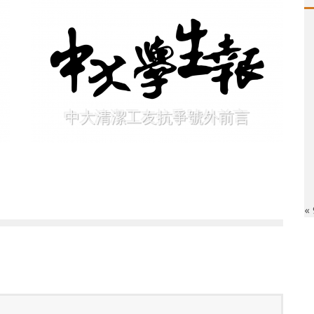
中大清潔工友抗爭號外前言
«