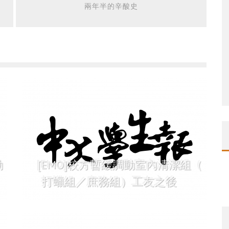
兩年半的辛酸史
動
[EMO]校方暫緩調動室內清潔組（
打蠟組／庶務組）工友之後