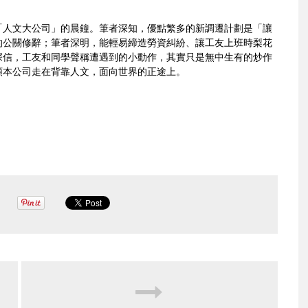
「人文大公司」的晨鐘。筆者深知，優點繁多的新調遷計劃是「讓
的公關修辭；筆者深明，能輕易締造勞資糾紛、讓工友上班時梨花
深信，工友和同學聲稱遭遇到的小動作，其實只是無中生有的炒作
領本公司走在背靠人文，面向世界的正途上。