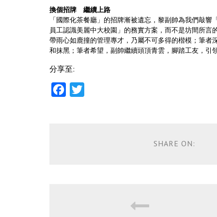
換個招牌 繼續上路
「國際化茶餐廳」的招牌漸被遺忘，黎副帥為我們敲響
員工認識美麗中大校園」的務實方案，而不是坊間所言
帶雨心如鹿撞的管理專才，乃屬不可多得的楷模；筆者
和抹黑；筆者希望，副帥繼續頭頂青雲，腳踏工友，引
分享至:
Facebook
Twitter
SHARE ON: