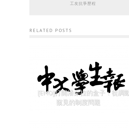
工友抗爭歷程
RELATED POSTS
[EMO]打開潘朵拉的盒子：從調
窺見的制度問題