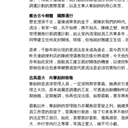
調遷計劃的實際需要，以及主事人黎副帥的用心良苦。
糅合古今精髓 國際通行
歷史漂浪千古，凝煉成華美的盒子，展陳於我們的時代
戍法；有宋一朝，兵不知將，將不知兵。陳橋之變、杯
管理層推行新調遷計劃，妨止室內清潔組員工共事多年
同學建立任何友好關係。咁樣，佢地就好難建立互信，
原來，千餘年前出現的更戍法並未成為過去，當今西方
昨天連鎖便利店的陳經理還教我怎樣分辨成煙，今天他
亦有如此安排，扼殺員工建立親好關係的機會，以便控
那相信各位也會舉腳贊成當代更戍法是必須切實執行的
志高器大 向黎副帥致敬
黎副帥是資深管理人員，一定深明商管要義。她勇於引
理之大功。原本就屬意調遷的工友，可透過自願機制申
期抽籤，定期被調，你再也沒法擋。如斯霸氣，實非將
霸氣以外，黎副帥的管理能力亦屬無容置疑之列。她媲
員工所需的前提下，雷厲推行新政；除了引來各界不敢
的法定勞工假日。如此，甚麼親好宴飲、傷風感冒、急
大，外行管內行之專業，常識之驚人，確不可小覷。