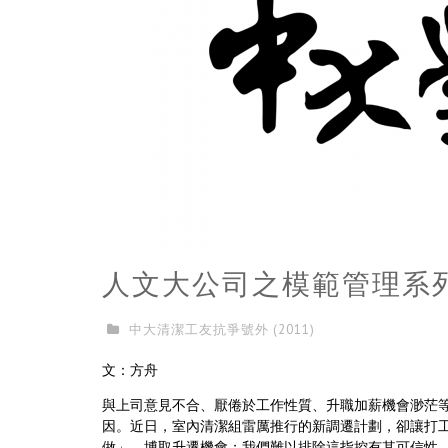
人文大公司之模範管理系
中大清潔工友抗爭號外 (2011)
文：方舟
與上司意見不合、厭倦於工作性質、升職加薪機會渺茫
因。近日，室內清潔組雷厲推行的新調遷計劃，卻讓打
做」，博取升遷機會；我們難以排除這指控有其可信性