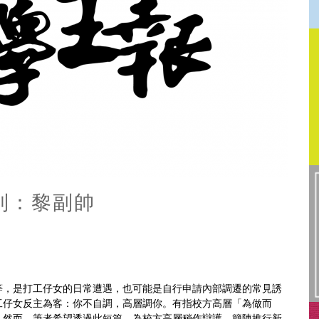
列：黎副帥
等，是打工仔女的日常遭遇，也可能是自行申請內部調遷的常見誘
工仔女反主為客：你不自調，高層調你。有指校方高層「為做而
，然而，筆者希望透過此短篇，為校方高層稍作辯護，簡陳推行新