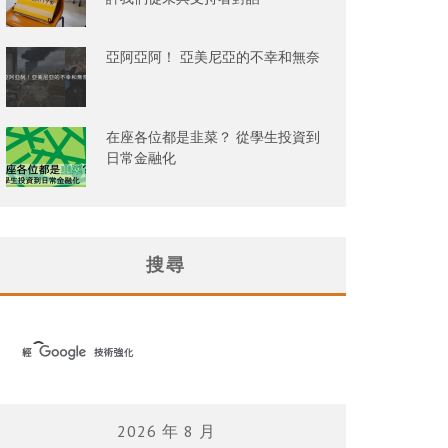
亞阿亞阿！ 亞美尼亞的不幸和無奈
在座各位都是韭菜？ 從學生投資到
日常金融化
搜尋
2026 年 8 月