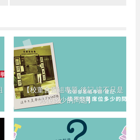
組
【校董會重組專題·後記 這不只是
席位多少的問題】