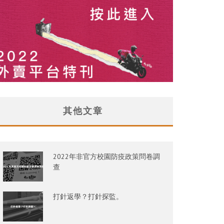
其他文章
2022年非官方校園防疫政策問卷調
查
打針返學？打針探監。