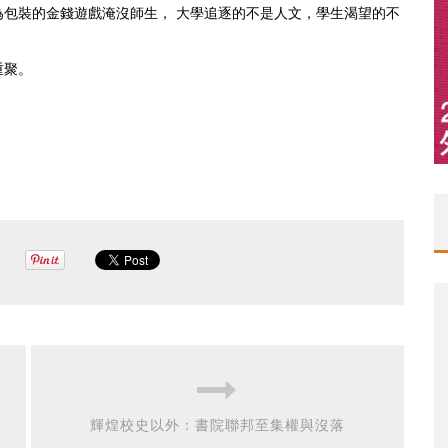
包裝的金錢遊戲淹沒師生， 大學追逐的不是人文，學生渴望的不
重聚。
輝煌校史以外：書院聯邦至集權與沒落