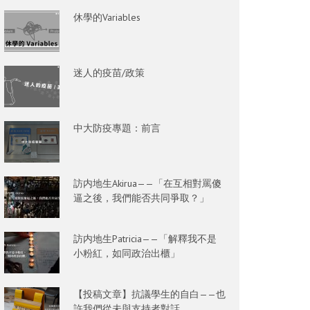
休學的Variables
迷人的疫苗/政策
中大防疫專題：前言
訪内地生Akirua——「在互相對罵傻
逼之後，我們能否共同爭取？」
訪内地生Patricia——「解釋我不是
小粉紅，如同政治出櫃」
【投稿文章】抗議學生的自白——也
許我們從未與支持者對話