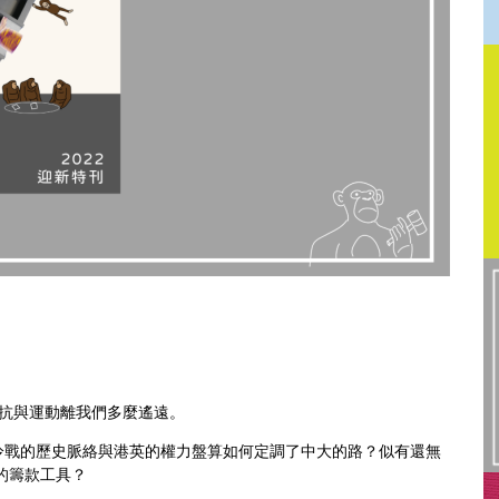
反抗與運動離我們多麼遙遠。
冷戰的歷史脈絡與港英的權力盤算如何定調了中大的路？似有還無
的籌款工具？