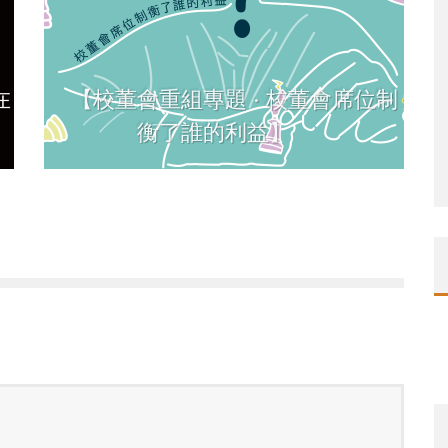
在
【校董會重組專題 · 校董會席位制
衡了誰的利益】