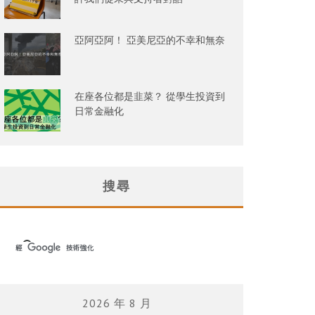
亞阿亞阿！ 亞美尼亞的不幸和無奈
在座各位都是韭菜？ 從學生投資到
日常金融化
搜尋
2026 年 8 月