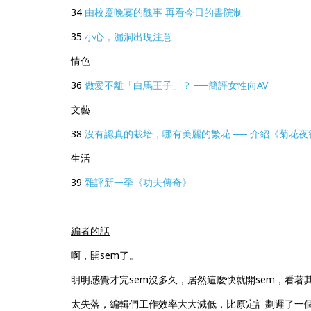
34
由校慶晚宴的醜事 再看今日的書院制
35
小心，漏洞出現注意
情色
36
做愛不離「白馬王子」？ ──簡評女性向AV
文藝
38
沒有認真的栽培，哪有美麗的繁花 ── 介紹《菊花夜
生活
39
雜評新一季《功夫傳奇》
編者的話
啊，開sem了。
明明感覺才完sem沒多久，居然這麼快就開sem，看著
太失落，編輯們工作效率大大減低，比原定計劃遲了一