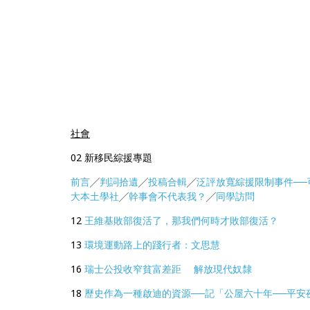
社會
02 新移民綜援專題
前言
╱
判詞拾遺
╱
投稿合輯
╱
泛評放寬綜援限制事件──
大本土學社
╱
幹事會不代表我？
╱
同學訪問
12
王維基敗部復活了，那我們何時才敗部復活？
13
環境運動路上的踐行者：文思慧
16
瑞士公投收窄貧富差距 解放現代奴隸
18
歷史作為一種啟迪的資源──記「公屋六十年──平安