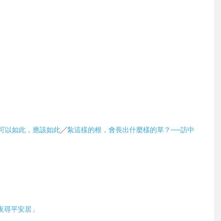
可以如此，應該如此
╱
紮這樣的根，會長出什麼樣的草？──訪中
夜尋平安居」