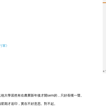
行軍》
«
其他大學居然有在農曆新年後才開sem的，只好長嘆一聲。
個星期才送印，實在不好意思。對不起。