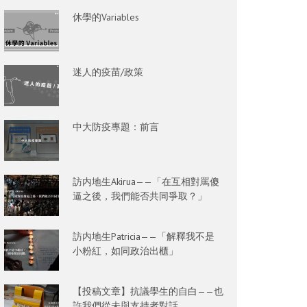
休學的Variables
迷人的疫苗/政策
中大防疫專題：前言
訪内地生Akirua——「在互相對罵傻
逼之後，我們能否共同爭取？」
訪内地生Patricia——「解釋我不是
小粉紅，如同政治出櫃」
【投稿文章】抗議學生的自白——也
許我們從未與支持者對話