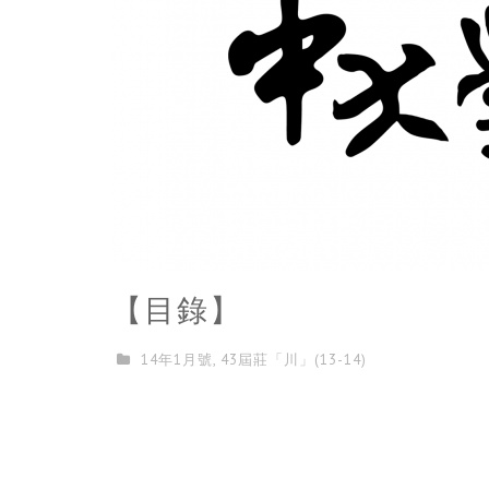
【目錄】
14年1月號
,
43屆莊「川」(13-14)