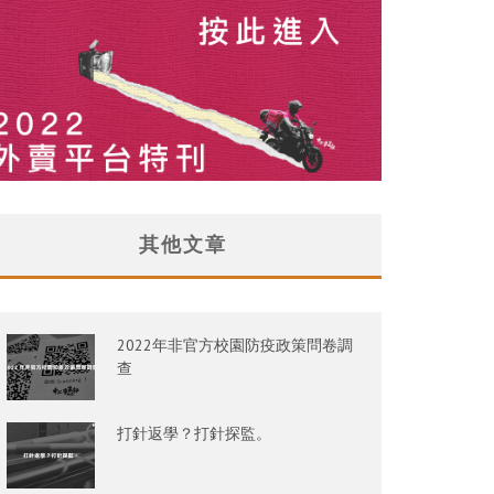
其他文章
2022年非官方校園防疫政策問卷調
查
打針返學？打針探監。