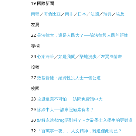
19 國際新聞
南韓
／
哥倫比亞
／
南非
／
日本
／
法國
／
瑞典
／
埃及
左翼
22
是法律大，還是人民大？──論法律與人民的距離
專欄
24
心湖淬筆
╱
如是我聞
╱
樂地漫步
╱
左翼風情畫
投稿
27
致基督徒：給跨性別人士一個公道
校園
28
垃圾遺棄不可怕──訪問免費讀中大
29
慘綠中大──誰來照顧素食者﹖
30
點解永遠都reg唔到科？－之副學士入學生的更難處
32
「百萬零一夜」、人文精神，難道僅此而已？